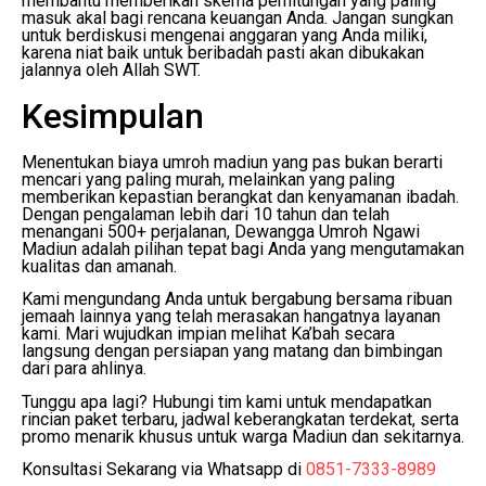
membantu memberikan skema perhitungan yang paling
masuk akal bagi rencana keuangan Anda. Jangan sungkan
untuk berdiskusi mengenai anggaran yang Anda miliki,
karena niat baik untuk beribadah pasti akan dibukakan
jalannya oleh Allah SWT.
Kesimpulan
Menentukan biaya umroh madiun yang pas bukan berarti
mencari yang paling murah, melainkan yang paling
memberikan kepastian berangkat dan kenyamanan ibadah.
Dengan pengalaman lebih dari 10 tahun dan telah
menangani 500+ perjalanan, Dewangga Umroh Ngawi
Madiun adalah pilihan tepat bagi Anda yang mengutamakan
kualitas dan amanah.
Kami mengundang Anda untuk bergabung bersama ribuan
jemaah lainnya yang telah merasakan hangatnya layanan
kami. Mari wujudkan impian melihat Ka’bah secara
langsung dengan persiapan yang matang dan bimbingan
dari para ahlinya.
Tunggu apa lagi? Hubungi tim kami untuk mendapatkan
rincian paket terbaru, jadwal keberangkatan terdekat, serta
promo menarik khusus untuk warga Madiun dan sekitarnya.
Konsultasi Sekarang via Whatsapp di
0851-7333-8989