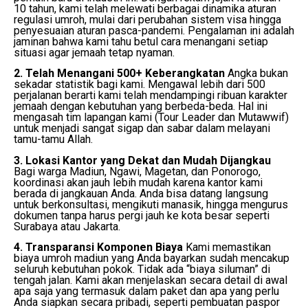
10 tahun, kami telah melewati berbagai dinamika aturan
regulasi umroh, mulai dari perubahan sistem visa hingga
penyesuaian aturan pasca-pandemi. Pengalaman ini adalah
jaminan bahwa kami tahu betul cara menangani setiap
situasi agar jemaah tetap nyaman.
2. Telah Menangani 500+ Keberangkatan
Angka bukan
sekadar statistik bagi kami. Mengawal lebih dari 500
perjalanan berarti kami telah mendampingi ribuan karakter
jemaah dengan kebutuhan yang berbeda-beda. Hal ini
mengasah tim lapangan kami (Tour Leader dan Mutawwif)
untuk menjadi sangat sigap dan sabar dalam melayani
tamu-tamu Allah.
3. Lokasi Kantor yang Dekat dan Mudah Dijangkau
Bagi warga Madiun, Ngawi, Magetan, dan Ponorogo,
koordinasi akan jauh lebih mudah karena kantor kami
berada di jangkauan Anda. Anda bisa datang langsung
untuk berkonsultasi, mengikuti manasik, hingga mengurus
dokumen tanpa harus pergi jauh ke kota besar seperti
Surabaya atau Jakarta.
4. Transparansi Komponen Biaya
Kami memastikan
biaya umroh madiun yang Anda bayarkan sudah mencakup
seluruh kebutuhan pokok. Tidak ada “biaya siluman” di
tengah jalan. Kami akan menjelaskan secara detail di awal
apa saja yang termasuk dalam paket dan apa yang perlu
Anda siapkan secara pribadi, seperti pembuatan paspor