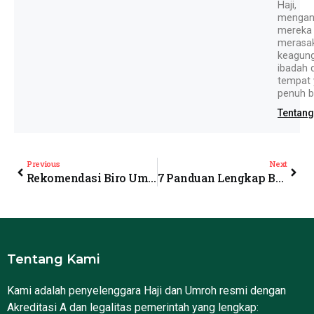
Haji,
mengan
mereka
merasa
keagun
ibadah d
tempat
penuh b
Tentan
Previous
Next
Rekomendasi Biro Umroh Madiun Nyaman: Dewangga Ngawi Madiun
7 Panduan Lengkap Biaya Umroh Magetan: Jangan Sampai Salah Pilih Travel!
Tentang Kami
Kami adalah penyelenggara Haji dan Umroh resmi dengan
Akreditasi A dan legalitas pemerintah yang lengkap: