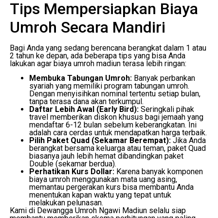
Tips Mempersiapkan Biaya
Umroh Secara Mandiri
Bagi Anda yang sedang berencana berangkat dalam 1 atau
2 tahun ke depan, ada beberapa tips yang bisa Anda
lakukan agar biaya umroh madiun terasa lebih ringan:
Membuka Tabungan Umroh:
Banyak perbankan
syariah yang memiliki program tabungan umroh.
Dengan menyisihkan nominal tertentu setiap bulan,
tanpa terasa dana akan terkumpul.
Daftar Lebih Awal (Early Bird):
Seringkali pihak
travel memberikan diskon khusus bagi jemaah yang
mendaftar 6-12 bulan sebelum keberangkatan. Ini
adalah cara cerdas untuk mendapatkan harga terbaik.
Pilih Paket Quad (Sekamar Berempat):
Jika Anda
berangkat bersama keluarga atau teman, paket Quad
biasanya jauh lebih hemat dibandingkan paket
Double (sekamar berdua).
Perhatikan Kurs Dollar:
Karena banyak komponen
biaya umroh menggunakan mata uang asing,
memantau pergerakan kurs bisa membantu Anda
menentukan kapan waktu yang tepat untuk
melakukan pelunasan.
Kami di Dewangga Umroh Ngawi Madiun selalu siap