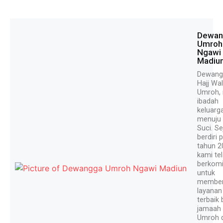
Dewan
Umroh
Ngawi
Madiu
Dewangg
Hajj Wal
Umroh, 
ibadah
keluarg
menuju
Suci. Se
berdiri 
tahun 2
kami te
berkom
untuk
member
layanan
terbaik 
jamaah
Umroh 